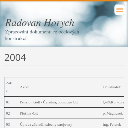
Radovan Horych
Zpracování dokumentace ocelových
konstrukcí
2004
Zak.
Akce:
Objednatel:
č.:
01
Penzion Golf - Čeladná, pomocné OK
Q-PARS, v.o.s.
02
Plošiny-OK
p. Magnusek
03
Úprava zábradlí střechy strojovny
ing. Peterek