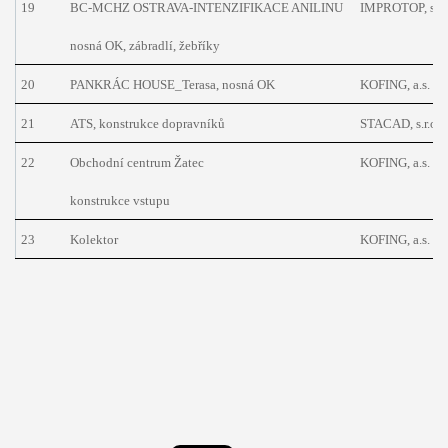
19
BC-MCHZ OSTRAVA-INTENZIFIKACE ANILINU
IMPROTOP, s.r.
nosná OK, zábradlí, žebříky
20
PANKRÁC HOUSE_Terasa, nosná OK
KOFING, a.s.
21
ATS, konstrukce dopravníků
STACAD, s.r.o.
22
Obchodní centrum Žatec
KOFING, a.s.
konstrukce vstupu
23
Kolektor
KOFING, a.s.