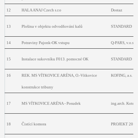
12
HALA ANAJ Czech s.r.o
Dostaz
13
Plošina v objektu odvodňování kalů
STANDARD
14
Potraviny Pajonk-OK vstupu
Q-PARS, v.o.s.
15
Instalace sukovníku F013. pomocné OK
STANDARD
16
REK. MS VÍTKOVICE ARÉNA, O.-Vítkovice
KOFING, a.s.
konstrukce tribuny
17
MS VÍTKOVICE ARÉNA - Posudek
ing.arch. Kotek
18
Čistící komora
PROJEKT 2010