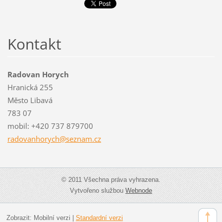
Kontakt
Radovan Horych
Hranická 255
Město Libavá
783 07
mobil: +420 737 879700
radovanh
orych@se
znam.cz
© 2011 Všechna práva vyhrazena.
Vytvořeno službou
Webnode
Zobrazit:
Mobilní verzi
|
Standardní verzi