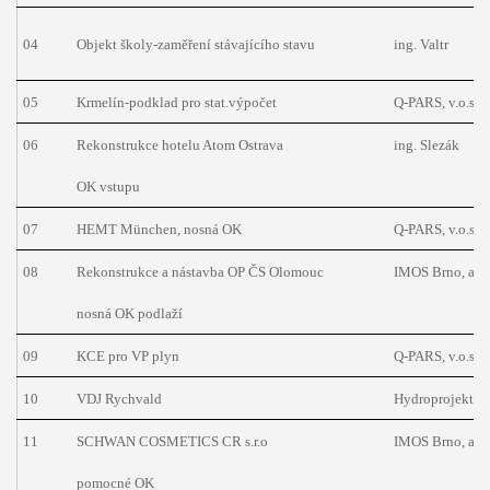
04
Objekt školy-zaměření stávajícího stavu
ing. Valtr
05
Krmelín-podklad pro stat.výpočet
Q-PARS, v.o.s.
06
Rekonstrukce hotelu Atom Ostrava
ing. Slezák
OK vstupu
07
HEMT München, nosná OK
Q-PARS, v.o.s.
08
Rekonstrukce a nástavba OP ČS Olomouc
IMOS Brno, a.s.
nosná OK podlaží
09
KCE pro VP plyn
Q-PARS, v.o.s.
10
VDJ Rychvald
Hydroprojekt, a.
11
SCHWAN COSMETICS CR s.r.o
IMOS Brno, a.s.
pomocné OK