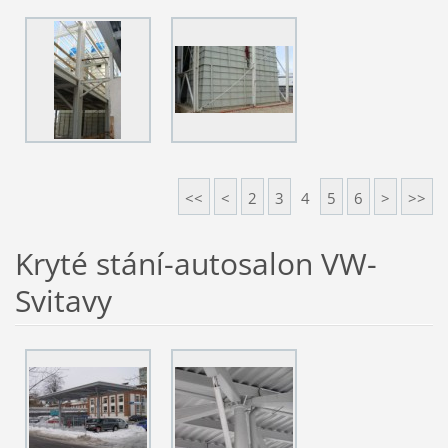
<<
<
2
3
4
5
6
>
>>
Kryté stání-autosalon VW-
Svitavy