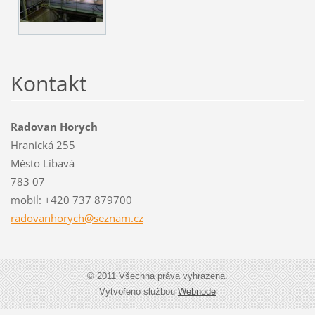
Kontakt
Radovan Horych
Hranická 255
Město Libavá
783 07
mobil: +420 737 879700
radovanh
orych@se
znam.cz
© 2011 Všechna práva vyhrazena.
Vytvořeno službou
Webnode