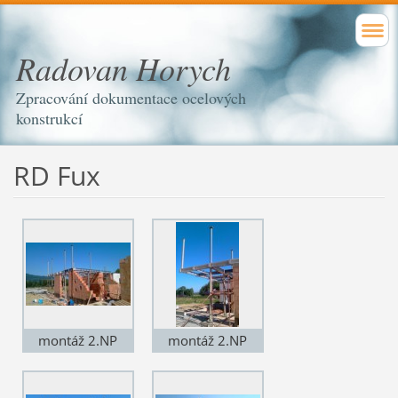
Radovan Horych
Zpracování dokumentace ocelových
konstrukcí
RD Fux
montáž 2.NP
montáž 2.NP