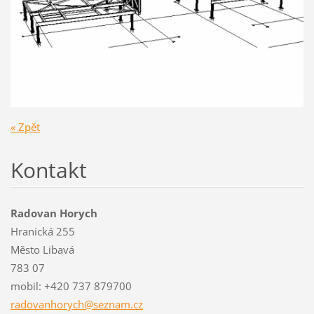
« Zpět
Kontakt
Radovan Horych
Hranická 255
Město Libavá
783 07
mobil: +420 737 879700
radovanh
orych@se
znam.cz