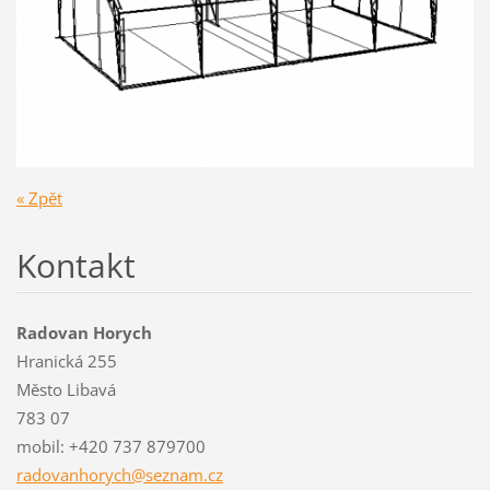
« Zpět
Kontakt
Radovan Horych
Hranická 255
Město Libavá
783 07
mobil: +420 737 879700
radovanh
orych@se
znam.cz