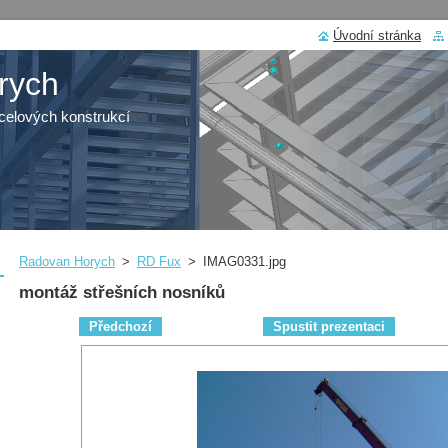
Úvodní stránka
rych
elových konstrukcí
Radovan Horych
>
RD Fux
>
IMAG0331.jpg
montáž střešních nosníků
Předchozí
Spustit prezentaci