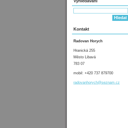
Vyhledávání
Kontakt
Radovan Horych
Hranická 255
Město Libavá
783 07
mobil: +420 737 879700
radovanh
orych@se
znam.cz